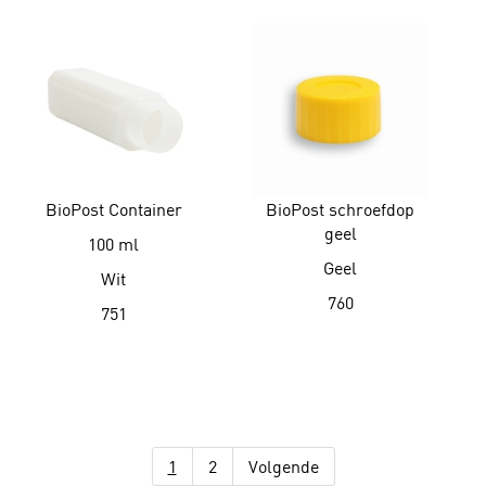
BioPost Container
BioPost schroefdop
geel
100 ml
Geel
Wit
760
751
1
2
Volgende