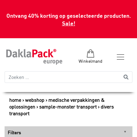
Ontvang 40% korting op geselecteerde producten.
Sale!
Winkelmand
home
webshop
medische verpakkingen &
oplossingen
sample-monster transport
divers
transport
Filters