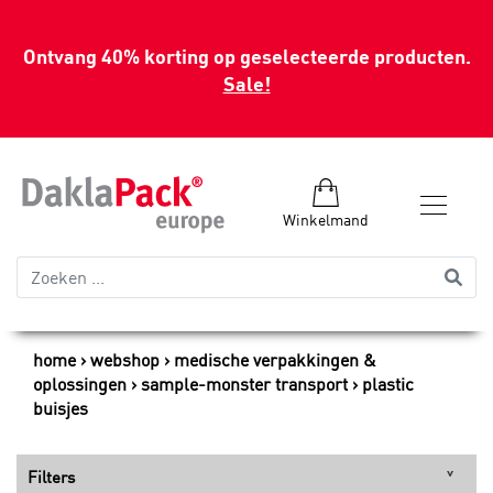
Ontvang 40% korting op geselecteerde producten.
Sale!
Winkelmand
home
webshop
medische verpakkingen &
oplossingen
sample-monster transport
plastic
buisjes
Filters