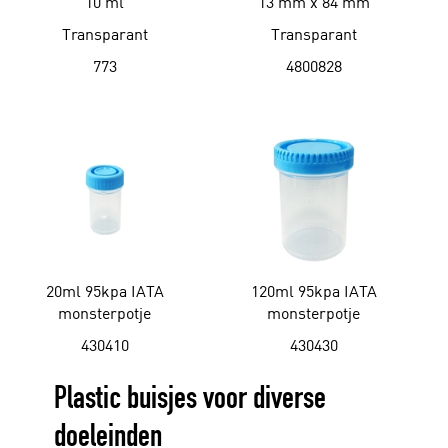
10 ml
13 mm x 84 mm
Transparant
Transparant
773
4800828
20ml 95kpa IATA
120ml 95kpa IATA
monsterpotje
monsterpotje
430410
430430
Plastic buisjes voor diverse
doeleinden