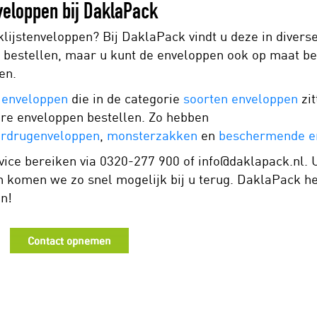
veloppen bij DaklaPack
lijstenveloppen? Bij DaklaPack vindt u deze in divers
e bestellen, maar u kunt de enveloppen ook op maat bes
en.
n
enveloppen
die in de categorie
soorten enveloppen
zit
re enveloppen bestellen. Zo hebben
rdrugenveloppen
,
monsterzakken
en
beschermende e
ice bereiken via 0320-277 900 of info@daklapack.nl. U
n komen we zo snel mogelijk bij u terug. DaklaPack he
en!
Contact opnemen