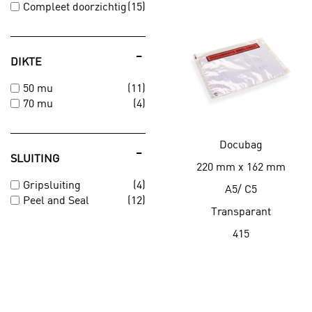
Compleet doorzichtig
(15)
-
DIKTE
50 mu
(11)
70 mu
(4)
Docubag
-
SLUITING
220 mm x 162 mm
Gripsluiting
(4)
A5/ C5
Peel and Seal
(12)
Transparant
415