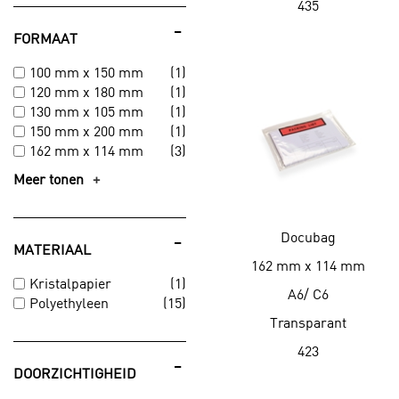
435
-
FORMAAT
100 mm x 150 mm
(1)
120 mm x 180 mm
(1)
130 mm x 105 mm
(1)
150 mm x 200 mm
(1)
162 mm x 114 mm
(3)
Meer tonen
Docubag
-
MATERIAAL
162 mm x 114 mm
Kristalpapier
(1)
A6/ C6
Polyethyleen
(15)
Transparant
423
-
DOORZICHTIGHEID