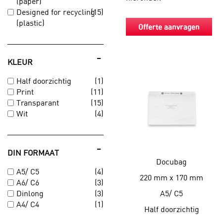
(paper)
Blisters
Aluminium
Papieren
Designed for recycling
(15)
Euroblisters
Transpar
(plastic)
Offerte aanvragen
Kartonne
Kitting
Verpakkingszakken
Bubbel e
Griptapebags
-
Zakken met plakstrook
Dozen
KLEUR
Ritszakken
Vouwdoz
Half doorzichtig
(1)
Blokbodemzakken
Brievenb
Print
(11)
Vlakke zakken
Dozen o
Transparant
(15)
Autolock
Wit
(4)
Amerika
-
DIN FORMAAT
Docubag
A5/ C5
(4)
Cleanroom
220 mm x 170 mm
A6/ C6
(3)
A5/ C5
Dinlong
(3)
A4/ C4
(1)
Half doorzichtig