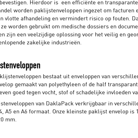
 bevestigen. Hierdoor is een efficiënte en transparante
andel worden paklijstenveloppen ingezet om facturen e
en vlotte afhandeling en vermindert risico op fouten. D
 ze worden gebruikt om medische dossiers en docume
en zijn een veelzijdige oplossing voor het veilig en g
enlopende zakelijke industrieën.
ijstenveloppen
lijstenveloppen bestaat uit enveloppen van verschille
velop gemaakt van polyethyleen of de half transparant
en goed tegen vocht, stof of schadelijke invloeden va
ijstenveloppen van DaklaPack verkrijgbaar in verschil
A4, A5 en A6 formaat. Onze kleinste paklijst envelop 
20 mm.