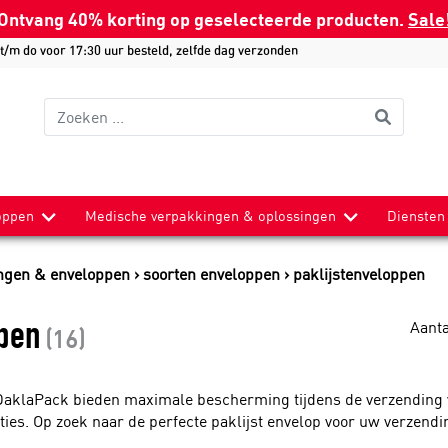
Ontvang 40% korting op geselecteerde producten.
Sale
/m do voor 17:30 uur besteld, zelfde dag verzonden
oppen
Medische verpakkingen & oplossingen
Diensten
baar papier
 enveloppen
materialen
zakken
Bio based
Verzendverpakkingen
Koelproducten
Bag-In-Box
LamiZip
ngen & enveloppen
soorten enveloppen
paklijstenveloppen
usdozen
enveloppen
P650 verpakkingen
Gripzakken
Verpakkingsmateriaal webshop
Blueline boxen en tassen
Bags
en
mende enveloppen
ende materialen
Stazakken
Verzendetiket
Tempshells
Boxes
Aanta
zakken
eloppen
blisters
um
Take-away verpakkingen
Verpakkingstape
Gelpacks
Tools
ppen
(16)
okers Kraft
nveloppen
nveloppen
Tape dispenser
Diverse elementen
s
Gerecycled materiaal
Koffie verpakkingen
kken
akken enveloppen
 etiketten
Droogijs
Draagtassen
Webshopbags
Stazakken
DaklaPack bieden maximale bescherming tijdens de verzending va
r
pen
Sample-monster transport
Safetybags
Papieren draagtassen
Boxpouches
ties. Op zoek naar de perfecte paklijst envelop voor uw verzend
e enveloppen
um
Gripzakken
Plastic draagtassen
Systainers en MediCooltainers
Zijvouwzakken