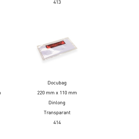
413
Docubag
m
220 mm x 110 mm
Dinlong
Transparant
414