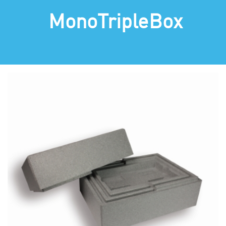
MonoTripleBox