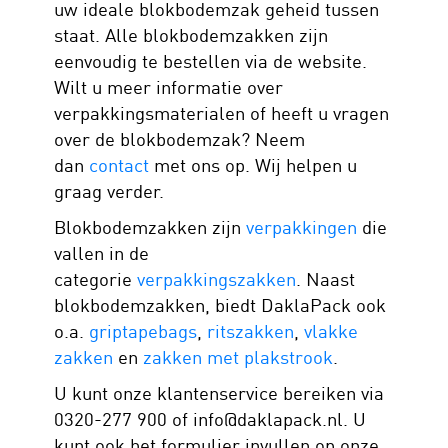
uw ideale blokbodemzak geheid tussen
staat. Alle blokbodemzakken zijn
eenvoudig te bestellen via de website.
Wilt u meer informatie over
verpakkingsmaterialen of heeft u vragen
over de blokbodemzak? Neem
dan
contact
met ons op. Wij helpen u
graag verder.
Blokbodemzakken zijn
verpakkingen
die
vallen in de
categorie
verpakkingszakken
. Naast
blokbodemzakken, biedt DaklaPack ook
o.a.
griptapebags
,
ritszakken
,
vlakke
zakken
en
zakken met plakstrook
.
U kunt onze klantenservice bereiken via
0320-277 900 of info@daklapack.nl. U
kunt ook het formulier invullen op onze