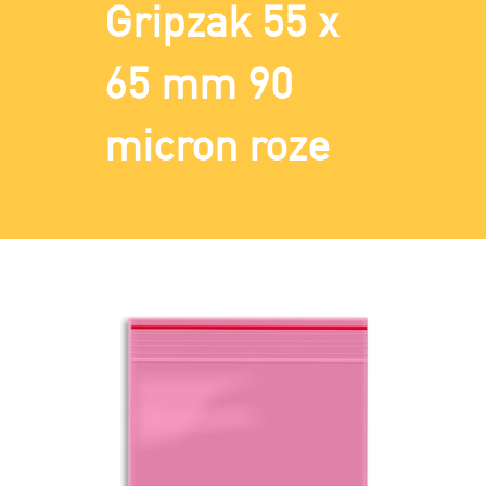
Gripzak 55 x
65 mm 90
micron roze