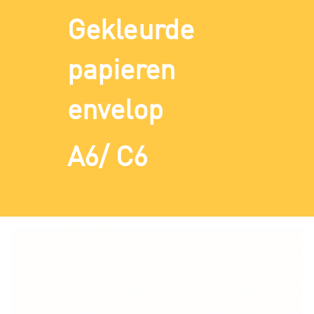
Gekleurde
papieren
envelop
A6/ C6