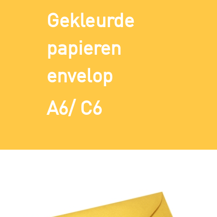
Gekleurde
papieren
envelop
A6/ C6