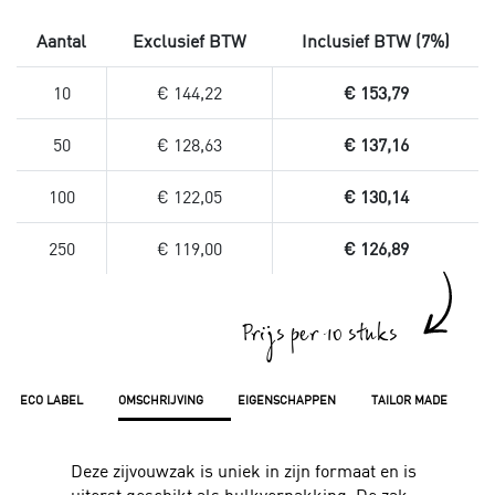
Aantal
Exclusief BTW
Inclusief BTW (7%)
10
€ 144,22
€ 153,79
50
€ 128,63
€ 137,16
100
€ 122,05
€ 130,14
250
€ 119,00
€ 126,89
Prijs per 10 stuks
ECO LABEL
OMSCHRIJVING
EIGENSCHAPPEN
TAILOR MADE
Deze zijvouwzak is uniek in zijn formaat en is
uiterst geschikt als bulkverpakking. De zak