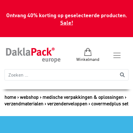
Ontvang 40% korting op geselecteerde producten.
Sale!
Winkelmand
home
webshop
medische verpakkingen & oplossingen
verzendmaterialen
verzendenveloppen
covermedplus set