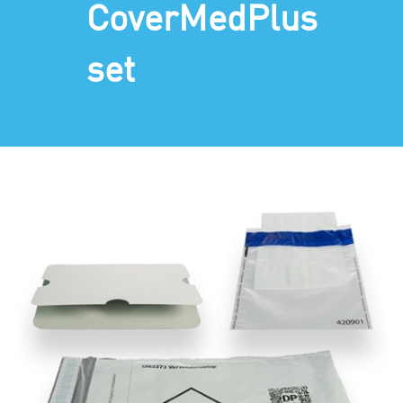
CoverMedPlus
set