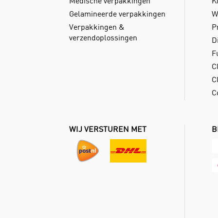
Medische verpakkingen
Ki
Gelamineerde verpakkingen
W
Verpakkingen &
P
verzendoplossingen
D
F
C
Cl
C
WIJ VERSTUREN MET
B