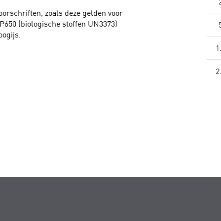
oorschriften, zoals deze gelden voor
P650 (biologische stoffen UN3373)
oogijs.
1
2