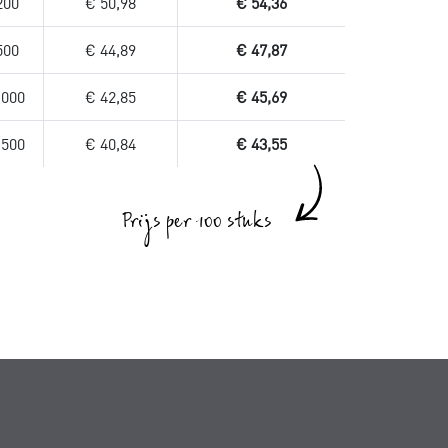
200
€ 50,98
€ 54,36
500
€ 44,89
€ 47,87
.000
€ 42,85
€ 45,69
.500
€ 40,84
€ 43,55
Prijs per 100 stuks