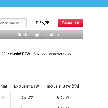
Spouts
Beker en rietjes
Mondkapjes
Bestek en servetten
Sneltesten
Snackzakken
Productie
Droogijs
Composteerbare afvalzakken
€ 65,28
Bestellen
Verzendzakken
Gratis sample bestellen
Verzendzakken voor kleding
Plastic verzendzakken
Papieren verzendzakken
Verzendzakken bedrukken
5,28 Inclusief BTW
| € 61,22 Exclusief BTW
ntal
Exclusief BTW
Inclusief BTW (7%)
100
€ 61,22
€ 65,27