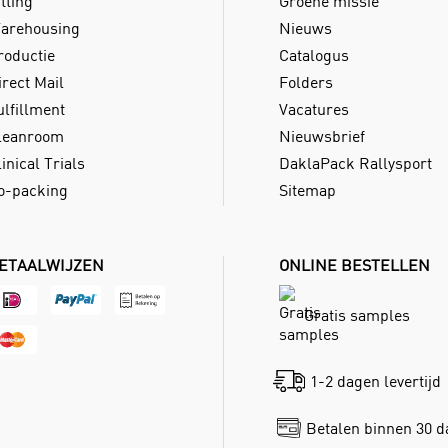
tting
Groene missie
arehousing
Nieuws
roductie
Catalogus
irect Mail
Folders
ulfillment
Vacatures
leanroom
Nieuwsbrief
inical Trials
DaklaPack Rallysport
o-packing
Sitemap
ETAALWIJZEN
ONLINE BESTELLEN
Gratis samples
1-2 dagen levertijd
Betalen binnen 30 