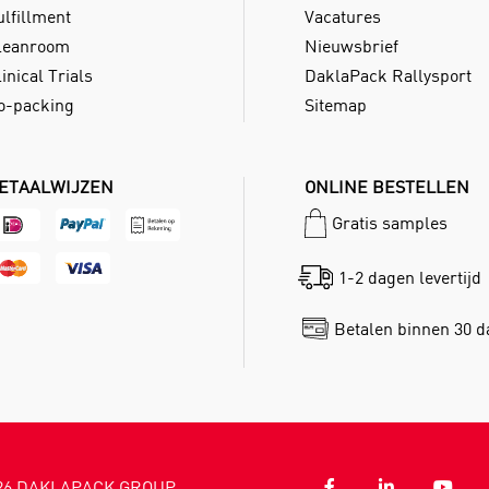
ulfillment
Vacatures
leanroom
Nieuwsbrief
inical Trials
DaklaPack Rallysport
o-packing
Sitemap
ETAALWIJZEN
ONLINE BESTELLEN
Gratis samples
1-2 dagen levertijd
Betalen binnen 30 
26
DAKLAPACK GROUP