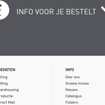
INFO VOOR JE BESTELT
IENSTEN
INFO
lling
Over ons
tting
Groene missie
arehousing
Nieuws
roductie
Catalogus
irect Mail
Folders