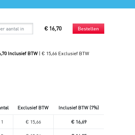
Spouts
Beker en rietjes
Mondkapjes
Bestek en servetten
Sneltesten
Snackzakken
Productie
Droogijs
Composteerbare afvalzakken
€ 16,70
Bestellen
Verzendzakken
Verzendzakken voor kleding
Plastic verzendzakken
6,70 Inclusief BTW
| € 15,66 Exclusief BTW
Papieren verzendzakken
Verzendzakken bedrukken
ntal
Exclusief BTW
Inclusief BTW (7%)
1
€ 15,66
€ 16,69