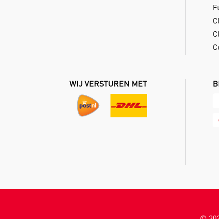
F
C
Cl
C
WIJ VERSTUREN MET
B
©
20