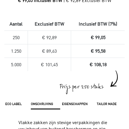
€ 99,05 Inclusief BTW
| € 92,89 Exclusief BTW
Aantal
Exclusief BTW
Inclusief BTW (7%)
250
€ 92,89
€ 99,05
1.250
€ 89,63
€ 95,58
5.000
€ 101,45
€ 108,18
Prijs per 250 stuks
ECO LABEL
OMSCHRIJVING
EIGENSCHAPPEN
TAILOR MADE
Vlakke zakken zijn stevige verpakkingen die
uw inhoud van buitenaf beschermen en zijn