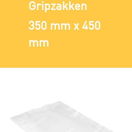
Gripzakken
350 mm x 450
mm