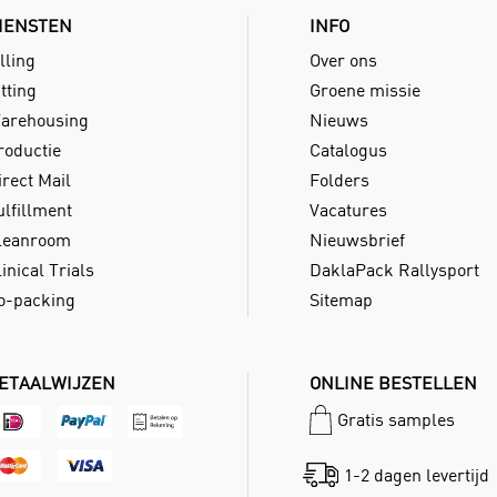
IENSTEN
INFO
lling
Over ons
tting
Groene missie
arehousing
Nieuws
roductie
Catalogus
irect Mail
Folders
ulfillment
Vacatures
leanroom
Nieuwsbrief
inical Trials
DaklaPack Rallysport
o-packing
Sitemap
ETAALWIJZEN
ONLINE BESTELLEN
Gratis samples
1-2 dagen levertijd