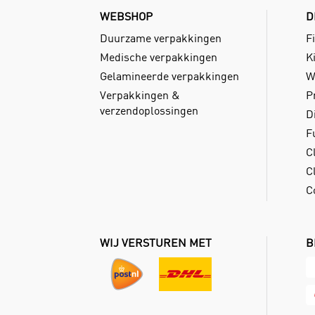
WEBSHOP
D
Duurzame verpakkingen
Fi
Medische verpakkingen
Ki
Gelamineerde verpakkingen
W
Verpakkingen &
P
verzendoplossingen
D
F
C
Cl
C
WIJ VERSTUREN MET
B