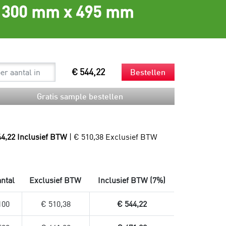
300 mm x 495 mm
Spouts
Beker en rietjes
Mondkapjes
Bestek en servetten
Sneltesten
Snackzakken
Productie
Droogijs
Composteerbare afvalzakken
Verzendzakken
€ 544,22
Bestellen
Verzendzakken voor kleding
Plastic verzendzakken
Gratis sample bestellen
Papieren verzendzakken
Verzendzakken bedrukken
44,22 Inclusief BTW
| € 510,38 Exclusief BTW
ntal
Exclusief BTW
Inclusief BTW (7%)
100
€ 510,38
€ 544,22