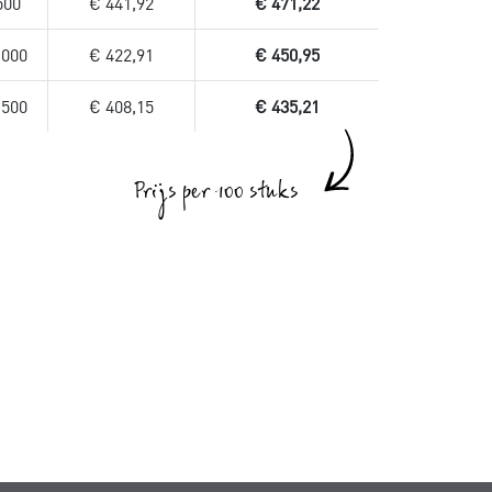
500
€ 441,92
€ 471,22
.000
€ 422,91
€ 450,95
.500
€ 408,15
€ 435,21
Prijs per 100 stuks