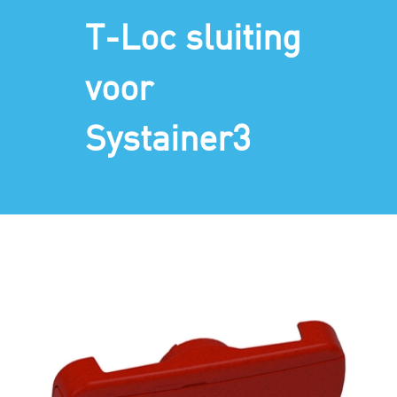
T-Loc sluiting
voor
Systainer3