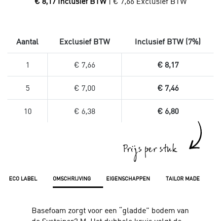
€ 8,17 Inclusief BTW
| € 7,66 Exclusief BTW
Aantal
Exclusief BTW
Inclusief BTW (7%)
1
€ 7,66
€ 8,17
5
€ 7,00
€ 7,46
10
€ 6,38
€ 6,80
Prijs per stuk
ECO LABEL
OMSCHRIJVING
EIGENSCHAPPEN
TAILOR MADE
Basefoam zorgt voor een “gladde” bodem van
de Systainer3 M. Het dubbele kruis volgt de