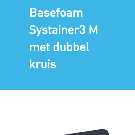
Basefoam
Systainer3 M
met dubbel
kruis