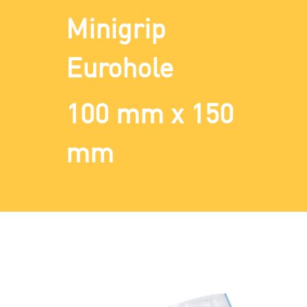
Minigrip
Eurohole
100 mm x 150
mm