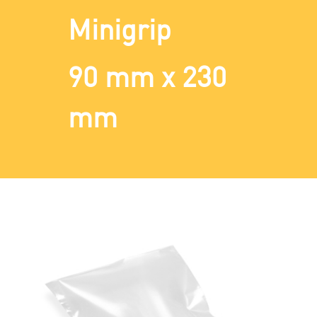
Minigrip
90 mm x 230
mm