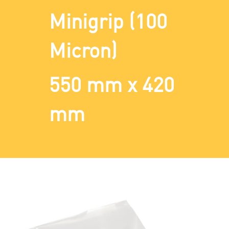
Minigrip (100
Micron)
550 mm x 420
mm