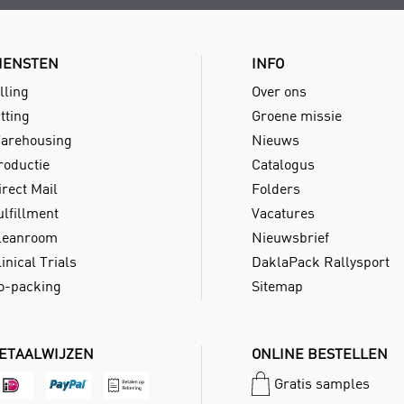
IENSTEN
INFO
lling
Over ons
tting
Groene missie
arehousing
Nieuws
roductie
Catalogus
irect Mail
Folders
ulfillment
Vacatures
leanroom
Nieuwsbrief
inical Trials
DaklaPack Rallysport
o-packing
Sitemap
ETAALWIJZEN
ONLINE BESTELLEN
Gratis samples