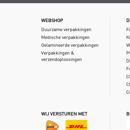
WEBSHOP
D
Duurzame verpakkingen
Fi
Medische verpakkingen
Ki
Gelamineerde verpakkingen
W
Verpakkingen &
P
verzendoplossingen
D
F
C
Cl
C
WIJ VERSTUREN MET
B