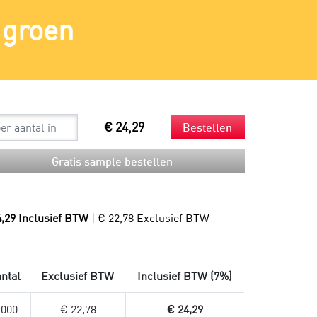
Spouts
Beker en rietjes
Mondkapjes
groen
Bestek en servetten
Sneltesten
Snackzakken
Productie
Droogijs
Composteerbare afvalzakken
Verzendzakken
Verzendzakken voor kleding
Plastic verzendzakken
€ 24,29
Bestellen
Papieren verzendzakken
Verzendzakken bedrukken
Gratis sample bestellen
4,29 Inclusief BTW
| € 22,78 Exclusief BTW
ntal
Exclusief BTW
Inclusief BTW (7%)
.000
€ 22,78
€ 24,29