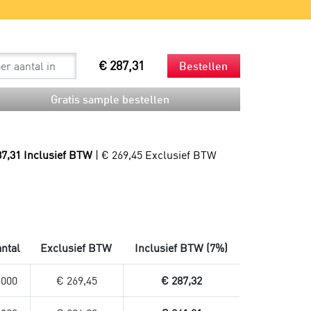
Spouts
Beker en rietjes
Mondkapjes
Bestek en servetten
Sneltesten
Snackzakken
Productie
Droogijs
Composteerbare afvalzakken
€ 287,31
Bestellen
Verzendzakken
Gratis sample bestellen
Verzendzakken voor kleding
Plastic verzendzakken
Papieren verzendzakken
Verzendzakken bedrukken
87,31 Inclusief BTW
| € 269,45 Exclusief BTW
ntal
Exclusief BTW
Inclusief BTW (7%)
.000
€ 269,45
€ 287,32