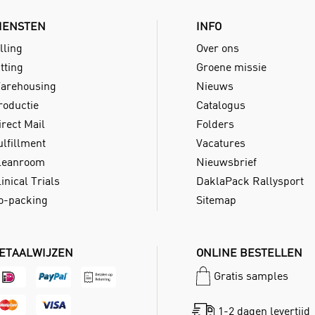
IENSTEN
INFO
lling
Over ons
tting
Groene missie
arehousing
Nieuws
roductie
Catalogus
irect Mail
Folders
ulfillment
Vacatures
leanroom
Nieuwsbrief
inical Trials
DaklaPack Rallysport
o-packing
Sitemap
ETAALWIJZEN
ONLINE BESTELLEN
Gratis samples
1-2 dagen levertijd