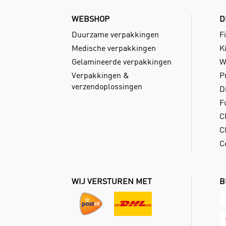
WEBSHOP
D
Duurzame verpakkingen
Fi
Medische verpakkingen
Ki
Gelamineerde verpakkingen
W
Verpakkingen &
P
verzendoplossingen
D
F
C
Cl
C
WIJ VERSTUREN MET
B