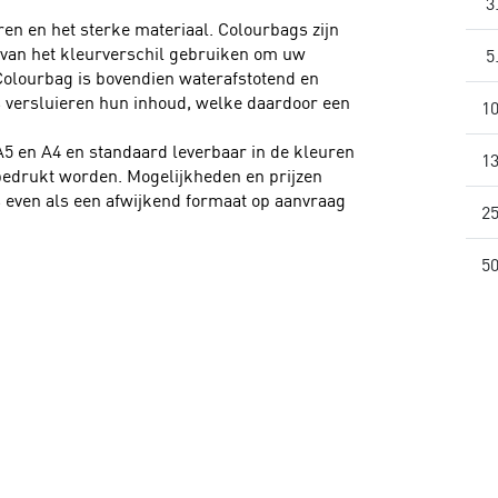
3
en en het sterke materiaal. Colourbags zijn
 van het kleurverschil gebruiken om uw
5
 Colourbag is bovendien waterafstotend en
s versluieren hun inhoud, welke daardoor een
10
A5 en A4 en standaard leverbaar in de kleuren
13
bedrukt worden. Mogelijkheden en prijzen
s even als een afwijkend formaat op aanvraag
25
50