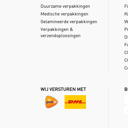
Duurzame verpakkingen
Fi
Medische verpakkingen
Ki
Gelamineerde verpakkingen
W
Verpakkingen &
P
verzendoplossingen
D
F
C
Cl
C
WIJ VERSTUREN MET
B