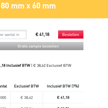
80 mm x 60 mm
Spouts
Beker en rietjes
Mondkapjes
Bestek en servetten
Sneltesten
Snackzakken
Productie
Droogijs
Composteerbare afvalzakken
Verzendzakken
€ 41,18
Bestellen
Verzendzakken voor kleding
Plastic verzendzakken
Gratis sample bestellen
Papieren verzendzakken
Verzendzakken bedrukken
1,18 Inclusief BTW
| € 38,62 Exclusief BTW
ntal
Exclusief BTW
Inclusief BTW (7%)
.000
€ 38,62
€ 41,18