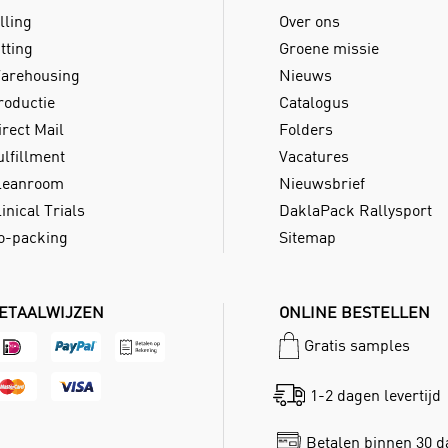
lling
Over ons
tting
Groene missie
arehousing
Nieuws
roductie
Catalogus
irect Mail
Folders
ulfillment
Vacatures
leanroom
Nieuwsbrief
inical Trials
DaklaPack Rallysport
o-packing
Sitemap
ETAALWIJZEN
ONLINE BESTELLEN
Gratis samples
1-2 dagen levertijd
Betalen binnen 30 