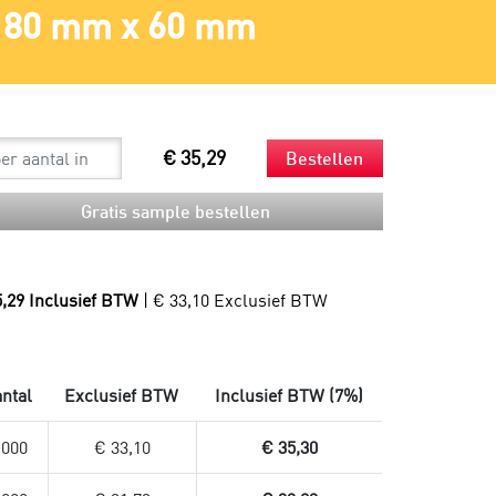
80 mm x 60 mm
Spouts
Beker en rietjes
Mondkapjes
Bestek en servetten
Sneltesten
Snackzakken
Productie
Droogijs
Composteerbare afvalzakken
Verzendzakken
€ 35,29
Bestellen
Verzendzakken voor kleding
Plastic verzendzakken
Gratis sample bestellen
Papieren verzendzakken
Verzendzakken bedrukken
5,29 Inclusief BTW
| € 33,10 Exclusief BTW
ntal
Exclusief BTW
Inclusief BTW (7%)
.000
€ 33,10
€ 35,30