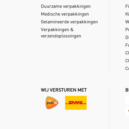
Duurzame verpakkingen
Fi
Medische verpakkingen
Ki
Gelamineerde verpakkingen
W
Verpakkingen &
P
verzendoplossingen
D
F
C
Cl
C
WIJ VERSTUREN MET
B