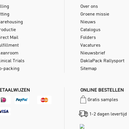
lling
Over ons
tting
Groene missie
arehousing
Nieuws
roductie
Catalogus
irect Mail
Folders
ulfillment
Vacatures
leanroom
Nieuwsbrief
inical Trials
DaklaPack Rallysport
o-packing
Sitemap
ETAALWIJZEN
ONLINE BESTELLEN
Gratis samples
1-2 dagen levertijd