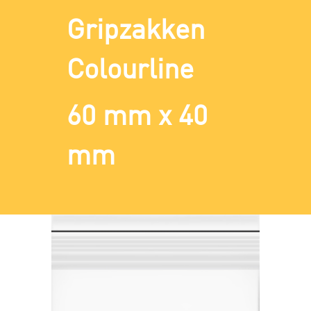
Gripzakken
Colourline
60 mm x 40
mm