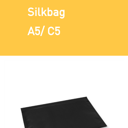
Silkbag
A5/ C5