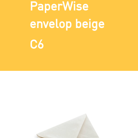
PaperWise
envelop beige
C6