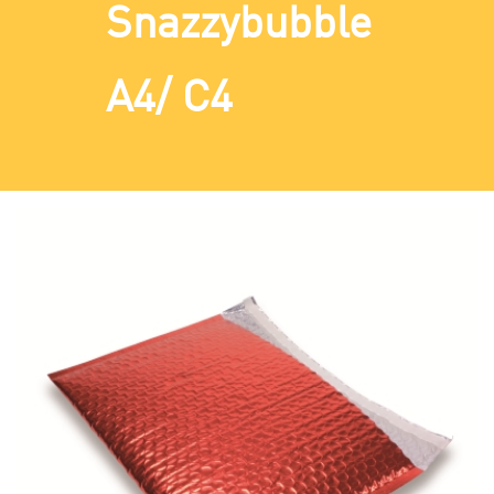
Snazzybubble
A4/ C4