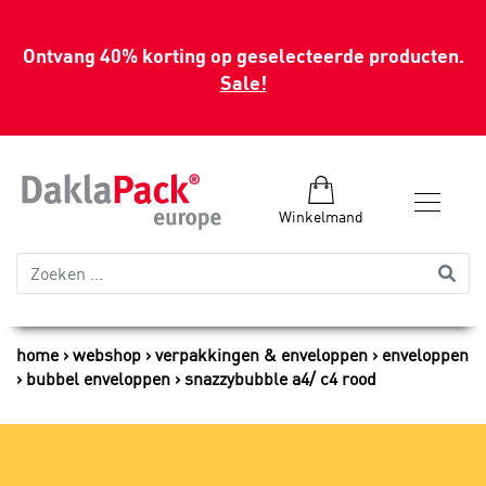
Ontvang 40% korting op geselecteerde producten.
Sale!
Winkelmand
home
webshop
verpakkingen & enveloppen
enveloppen
bubbel enveloppen
snazzybubble a4/ c4 rood