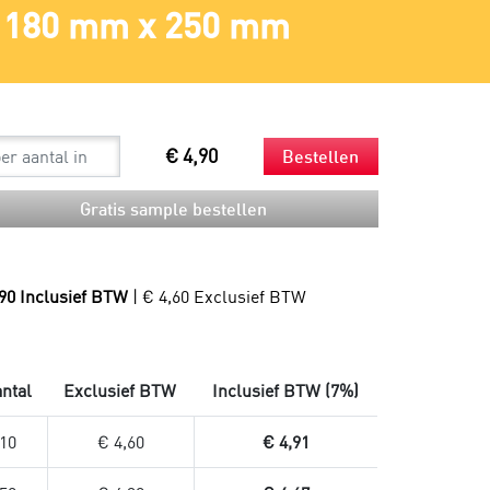
180 mm x 250 mm
Spouts
Beker en rietjes
Mondkapjes
Bestek en servetten
Sneltesten
Snackzakken
Productie
Droogijs
Composteerbare afvalzakken
Verzendzakken
€ 4,90
Bestellen
Verzendzakken voor kleding
Plastic verzendzakken
Gratis sample bestellen
Papieren verzendzakken
Verzendzakken bedrukken
,90 Inclusief BTW
| € 4,60 Exclusief BTW
ntal
Exclusief BTW
Inclusief BTW (7%)
10
€ 4,60
€ 4,91