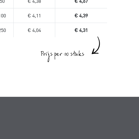
50
€ 4,38
€ 4,67
100
€ 4,11
€ 4,39
250
€ 4,04
€ 4,31
Prijs per 10 stuks