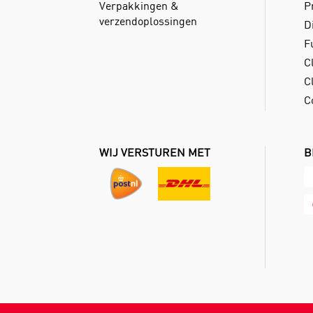
Verpakkingen &
P
verzendoplossingen
D
F
C
Cl
C
WIJ VERSTUREN MET
B