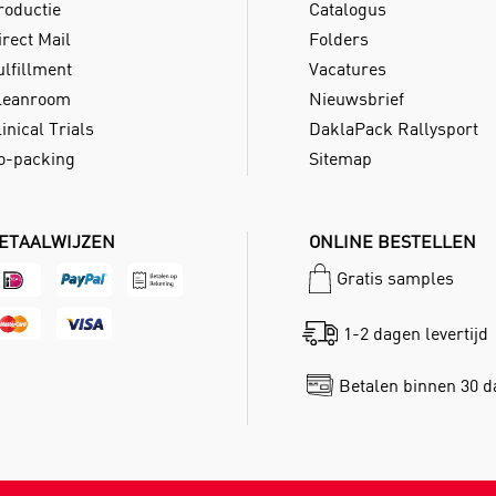
roductie
Catalogus
irect Mail
Folders
ulfillment
Vacatures
leanroom
Nieuwsbrief
inical Trials
DaklaPack Rallysport
o-packing
Sitemap
ETAALWIJZEN
ONLINE BESTELLEN
Gratis samples
1-2 dagen levertijd
Betalen binnen 30 