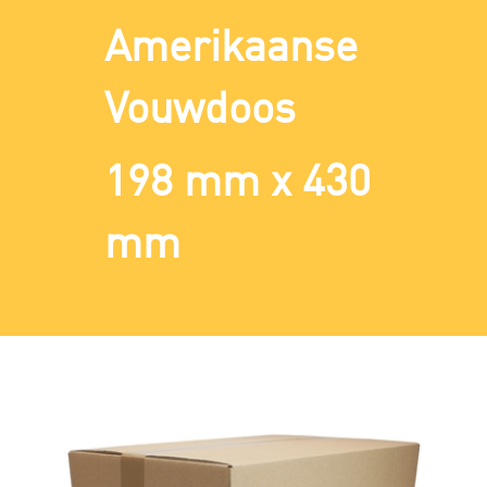
Amerikaanse
Vouwdoos
198 mm x 430
mm